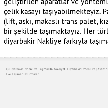
geliştirilen aparatlar ve yönteml
çelik kasayı taşıyabilmekteyiz. P
(lift, askı, makaslı trans palet, 
bir şekilde taşımaktayız. Her tür
diyarbakir Nakliye farkıyla taşıma
©
Diyarbakır Evden Eve Taşımacılık
Nakliyat
|
Diyarbakır
Evden Eve
|
Asansö
Eve Taşımacılık Firmaları