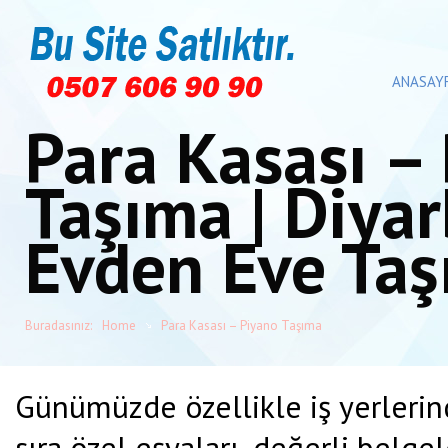
ANASAY
Para Kasası –
Taşıma | Diyar
Evden Eve Taş
Buradasınız:
Home
Para Kasası – Piyano Taşıma
Günümüzde özellikle iş yerlerind
sıra özel eşyaları, değerli belgel