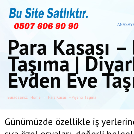
ANASAY
Para Kasası –
Taşıma | Diyar
Evden Eve Taş
Buradasınız:
Home
Para Kasası – Piyano Taşıma
Günümüzde özellikle iş yerlerind
sıra özel eşyaları, değerli belgel