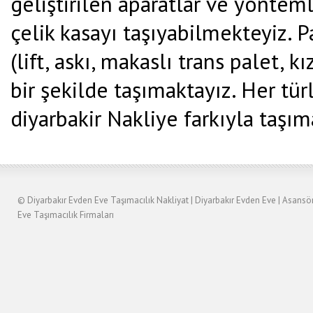
geliştirilen aparatlar ve yönteml
çelik kasayı taşıyabilmekteyiz. P
(lift, askı, makaslı trans palet, 
bir şekilde taşımaktayız. Her tür
diyarbakir Nakliye farkıyla taşıma
©
Diyarbakır Evden Eve Taşımacılık
Nakliyat
|
Diyarbakır
Evden Eve
|
Asansö
Eve Taşımacılık Firmaları