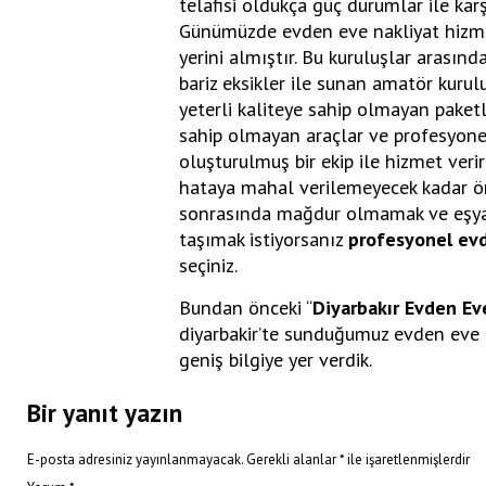
telafisi oldukça güç durumlar ile karş
Günümüzde evden eve nakliyat hizme
yerini almıştır. Bu kuruluşlar arasınd
bariz eksikler ile sunan amatör kurul
yeterli kaliteye sahip olmayan pake
sahip olmayan araçlar ve profesyone
oluşturulmuş bir ekip ile hizmet verir
hataya mahal verilemeyecek kadar öne
sonrasında mağdur olmamak ve eşyala
taşımak istiyorsanız
profesyonel evd
seçiniz.
Bundan önceki “
Diyarbakır Evden Ev
diyarbakir’te sunduğumuz evden eve t
geniş bilgiye yer verdik.
Bir yanıt yazın
E-posta adresiniz yayınlanmayacak.
Gerekli alanlar
*
ile işaretlenmişlerdir